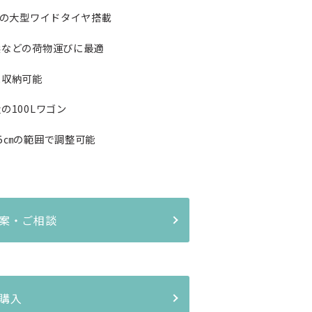
チの大型ワイドタイヤ搭載
浜などの荷物運びに最適
に収納可能
の100Lワゴン
5㎝の範囲で調整可能
案・ご相談
購入